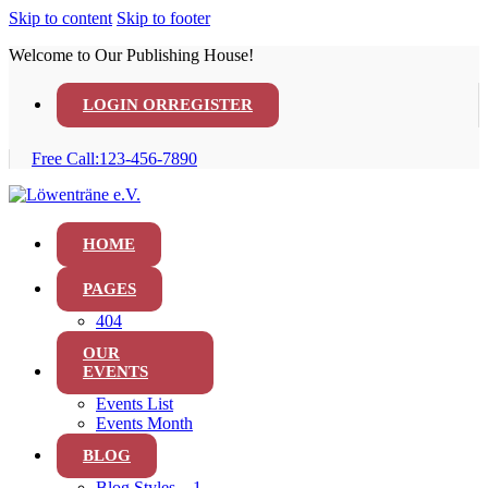
Skip to content
Skip to footer
Welcome to Our Publishing House!
LOGIN OR
REGISTER
Free Call:
123-456-7890
HOME
PAGES
404
OUR
EVENTS
Events List
Events Month
BLOG
Blog Styles – 1