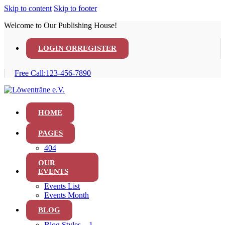
Skip to content
Skip to footer
Welcome to Our Publishing House!
LOGIN OR
REGISTER
Free Call:
123-456-7890
HOME
PAGES
404
OUR
EVENTS
Events List
Events Month
BLOG
Blog Styles – 1