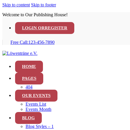
Skip to content
Skip to footer
Welcome to Our Publishing House!
LOGIN OR
REGISTER
Free Call:
123-456-7890
HOME
PAGES
404
OUR EVENTS
Events List
Events Month
BLOG
Blog Styles – 1