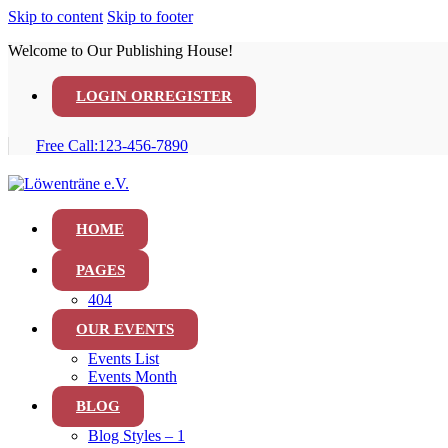
Skip to content
Skip to footer
Welcome to Our Publishing House!
LOGIN OR
REGISTER
Free Call:
123-456-7890
HOME
PAGES
404
OUR EVENTS
Events List
Events Month
BLOG
Blog Styles – 1