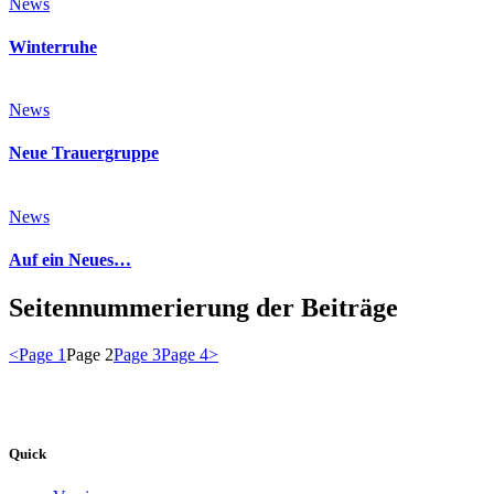
News
Winterruhe
News
Neue Trauergruppe
News
Auf ein Neues…
Seitennummerierung der Beiträge
<
Page
1
Page
2
Page
3
Page
4
>
Quick