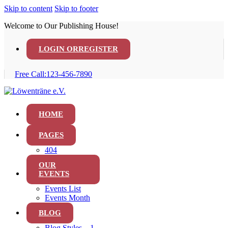
Skip to content
Skip to footer
Welcome to Our Publishing House!
LOGIN OR
REGISTER
Free Call:
123-456-7890
HOME
PAGES
404
OUR
EVENTS
Events List
Events Month
BLOG
Blog Styles – 1