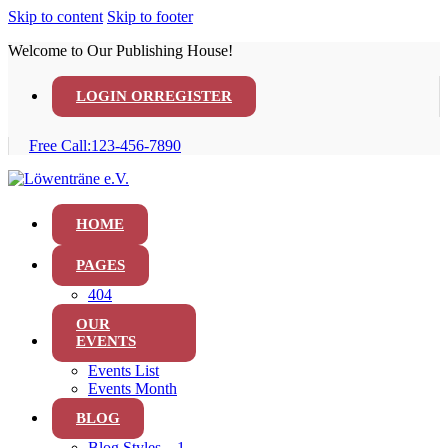
Skip to content
Skip to footer
Welcome to Our Publishing House!
LOGIN OR
REGISTER
Free Call:
123-456-7890
HOME
PAGES
404
OUR
EVENTS
Events List
Events Month
BLOG
Blog Styles – 1