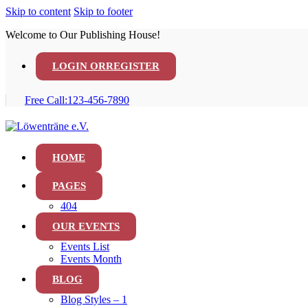
Skip to content
Skip to footer
Welcome to Our Publishing House!
LOGIN OR
REGISTER
Free Call:
123-456-7890
HOME
PAGES
404
OUR EVENTS
Events List
Events Month
BLOG
Blog Styles – 1