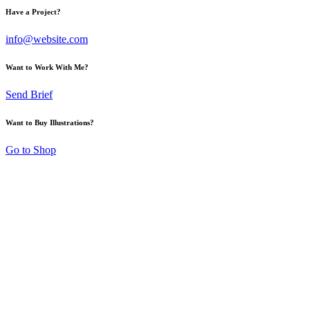
Have a Project?
info@website.com
Want to Work With Me?
Send Brief
Want to Buy Illustrations?
Go to Shop
LÖWENTRÄNE E.V.
Projekte mit Kin