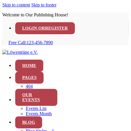
Skip to content
Skip to footer
Welcome to Our Publishing House!
LOGIN OR
REGISTER
Free Call:
123-456-7890
HOME
PAGES
404
OUR
EVENTS
Events List
Events Month
BLOG
Blog Styles – 1