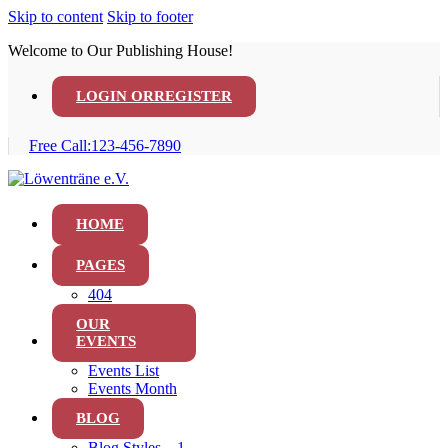
Skip to content
Skip to footer
Welcome to Our Publishing House!
LOGIN OR
REGISTER
Free Call:
123-456-7890
HOME
PAGES
404
OUR
EVENTS
Events List
Events Month
BLOG
Blog Styles – 1