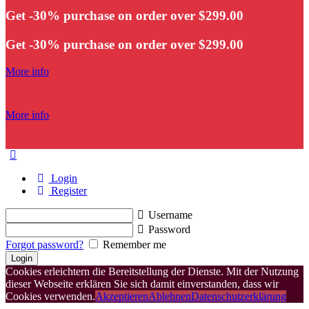
Get -30% purchase
on order over $299.00
Get -30% purchase
on order over $299.00
More info
More info
Login
Register
Username
Password
Forgot password?
Remember me
Cookies erleichtern die Bereitstellung der Dienste. Mit der Nutzung
dieser Webseite erklären Sie sich damit einverstanden, dass wir
Cookies verwenden.
Akzeptieren
Ablehnen
Datenschutzerklärung