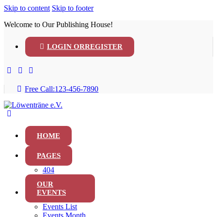
Skip to content
Skip to footer
Welcome to Our Publishing House!
LOGIN OR
REGISTER
Free Call:
123-456-7890
HOME
PAGES
404
OUR
EVENTS
Events List
Events Month