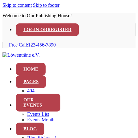
Skip to content
Skip to footer
Welcome to Our Publishing House!
LOGIN OR
REGISTER
Free Call:
123-456-7890
HOME
PAGES
404
OUR
EVENTS
Events List
Events Month
BLOG
Blog Styles – 1