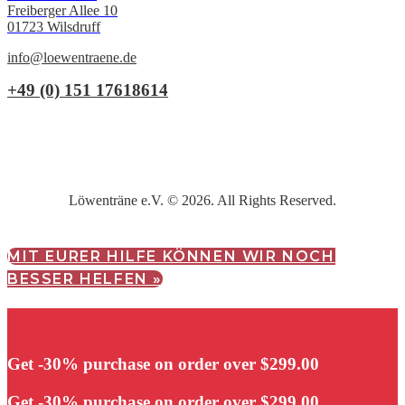
Freiberger Allee 10
01723 Wilsdruff
info@loewentraene.de
+49 (0) 151 17618614
Löwenträne e.V. © 2026. All Rights Reserved.
MIT EURER HILFE KÖNNEN WIR NOCH
BESSER HELFEN »
Get -30% purchase
on order over $299.00
Get -30% purchase
on order over $299.00