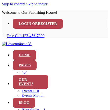
Skip to content
Skip to footer
Welcome to Our Publishing House!
LOGIN OR
REGISTER
Free Call:
123-456-7890
HOME
PAGES
404
OUR
EVENTS
Events List
Events Month
BLOG
Blog Styles – 1